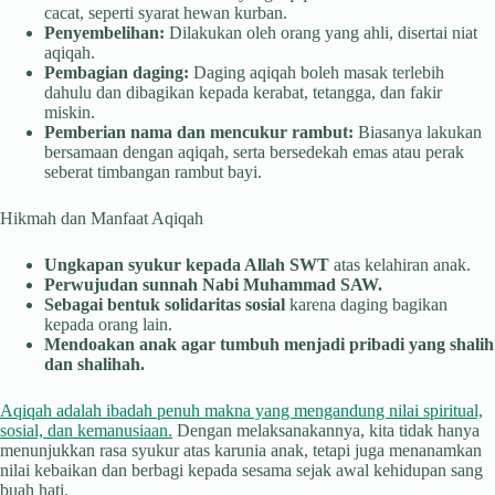
cacat, seperti syarat hewan kurban.
Penyembelihan:
Dilakukan oleh orang yang ahli, disertai niat
aqiqah.
Pembagian daging:
Daging aqiqah boleh masak terlebih
dahulu dan dibagikan kepada kerabat, tetangga, dan fakir
miskin.
Pemberian nama dan mencukur rambut:
Biasanya lakukan
bersamaan dengan aqiqah, serta bersedekah emas atau perak
seberat timbangan rambut bayi.
Hikmah dan Manfaat Aqiqah
Ungkapan syukur kepada Allah SWT
atas kelahiran anak.
Perwujudan sunnah Nabi Muhammad SAW.
Sebagai bentuk solidaritas sosial
karena daging bagikan
kepada orang lain.
Mendoakan anak agar tumbuh menjadi pribadi yang shalih
dan shalihah.
Aqiqah adalah ibadah penuh makna yang mengandung nilai spiritual,
sosial, dan kemanusiaan.
Dengan melaksanakannya, kita tidak hanya
menunjukkan rasa syukur atas karunia anak, tetapi juga menanamkan
nilai kebaikan dan berbagi kepada sesama sejak awal kehidupan sang
buah hati.