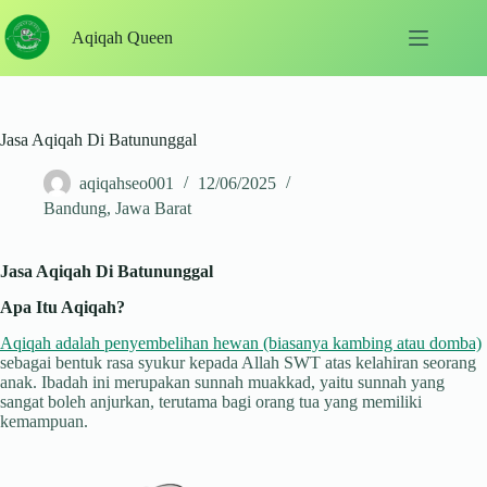
Skip
to
Aqiqah Queen
content
Jasa Aqiqah Di Batununggal
aqiqahseo001
12/06/2025
Bandung
,
Jawa Barat
Jasa Aqiqah Di Batununggal
Apa Itu Aqiqah?
Aqiqah adalah penyembelihan hewan (biasanya kambing atau domba)
sebagai bentuk rasa syukur kepada Allah SWT atas kelahiran seorang
anak. Ibadah ini merupakan sunnah muakkad, yaitu sunnah yang
sangat boleh anjurkan, terutama bagi orang tua yang memiliki
kemampuan.