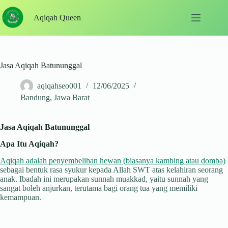
Skip
to
Aqiqah Queen
content
Jasa Aqiqah Batununggal
aqiqahseo001
12/06/2025
Bandung
,
Jawa Barat
Jasa Aqiqah Batununggal
Apa Itu Aqiqah?
Aqiqah adalah penyembelihan hewan (biasanya kambing atau domba)
sebagai bentuk rasa syukur kepada Allah SWT atas kelahiran seorang
anak. Ibadah ini merupakan sunnah muakkad, yaitu sunnah yang
sangat boleh anjurkan, terutama bagi orang tua yang memiliki
kemampuan.