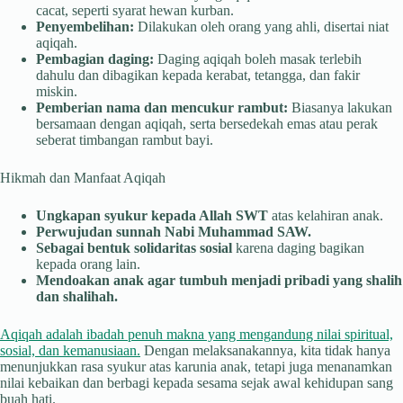
cacat, seperti syarat hewan kurban.
Penyembelihan:
Dilakukan oleh orang yang ahli, disertai niat
aqiqah.
Pembagian daging:
Daging aqiqah boleh masak terlebih
dahulu dan dibagikan kepada kerabat, tetangga, dan fakir
miskin.
Pemberian nama dan mencukur rambut:
Biasanya lakukan
bersamaan dengan aqiqah, serta bersedekah emas atau perak
seberat timbangan rambut bayi.
Hikmah dan Manfaat Aqiqah
Ungkapan syukur kepada Allah SWT
atas kelahiran anak.
Perwujudan sunnah Nabi Muhammad SAW.
Sebagai bentuk solidaritas sosial
karena daging bagikan
kepada orang lain.
Mendoakan anak agar tumbuh menjadi pribadi yang shalih
dan shalihah.
Aqiqah adalah ibadah penuh makna yang mengandung nilai spiritual,
sosial, dan kemanusiaan.
Dengan melaksanakannya, kita tidak hanya
menunjukkan rasa syukur atas karunia anak, tetapi juga menanamkan
nilai kebaikan dan berbagi kepada sesama sejak awal kehidupan sang
buah hati.