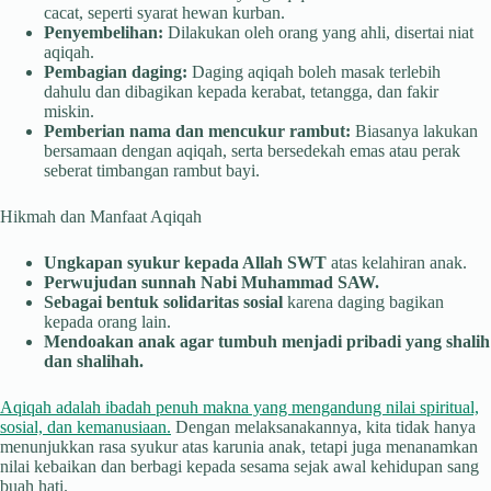
cacat, seperti syarat hewan kurban.
Penyembelihan:
Dilakukan oleh orang yang ahli, disertai niat
aqiqah.
Pembagian daging:
Daging aqiqah boleh masak terlebih
dahulu dan dibagikan kepada kerabat, tetangga, dan fakir
miskin.
Pemberian nama dan mencukur rambut:
Biasanya lakukan
bersamaan dengan aqiqah, serta bersedekah emas atau perak
seberat timbangan rambut bayi.
Hikmah dan Manfaat Aqiqah
Ungkapan syukur kepada Allah SWT
atas kelahiran anak.
Perwujudan sunnah Nabi Muhammad SAW.
Sebagai bentuk solidaritas sosial
karena daging bagikan
kepada orang lain.
Mendoakan anak agar tumbuh menjadi pribadi yang shalih
dan shalihah.
Aqiqah adalah ibadah penuh makna yang mengandung nilai spiritual,
sosial, dan kemanusiaan.
Dengan melaksanakannya, kita tidak hanya
menunjukkan rasa syukur atas karunia anak, tetapi juga menanamkan
nilai kebaikan dan berbagi kepada sesama sejak awal kehidupan sang
buah hati.