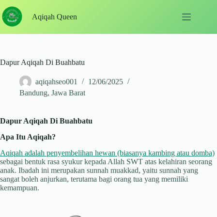
Skip
to
Aqiqah Queen
content
Dapur Aqiqah Di Buahbatu
aqiqahseo001
12/06/2025
Bandung
,
Jawa Barat
Dapur Aqiqah Di Buahbatu
Apa Itu Aqiqah?
Aqiqah adalah penyembelihan hewan (biasanya kambing atau domba)
sebagai bentuk rasa syukur kepada Allah SWT atas kelahiran seorang
anak. Ibadah ini merupakan sunnah muakkad, yaitu sunnah yang
sangat boleh anjurkan, terutama bagi orang tua yang memiliki
kemampuan.