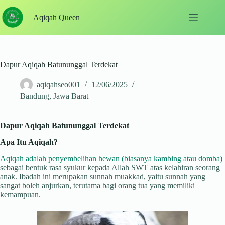
Skip
to
Aqiqah Queen
content
Dapur Aqiqah Batununggal Terdekat
aqiqahseo001
12/06/2025
Bandung
,
Jawa Barat
Dapur Aqiqah Batununggal Terdekat
Apa Itu Aqiqah?
Aqiqah adalah penyembelihan hewan (biasanya kambing atau domba)
sebagai bentuk rasa syukur kepada Allah SWT atas kelahiran seorang
anak. Ibadah ini merupakan sunnah muakkad, yaitu sunnah yang
sangat boleh anjurkan, terutama bagi orang tua yang memiliki
kemampuan.