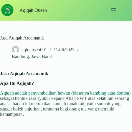
Skip
to
Aqiqah Queen
content
Jasa Aqiqah Arcamanik
aqiqahseo001
11/06/2025
Bandung
,
Jawa Barat
Jasa Aqiqah Arcamanik
Apa Itu Aqiqah?
Aqiqah adalah penyembelihan hewan (biasanya kambing atau domba)
sebagai bentuk rasa syukur kepada Allah SWT atas kelahiran seorang
anak. Ibadah ini merupakan sunnah muakkad, yaitu sunnah yang
sangat boleh anjurkan, terutama bagi orang tua yang memiliki
kemampuan.