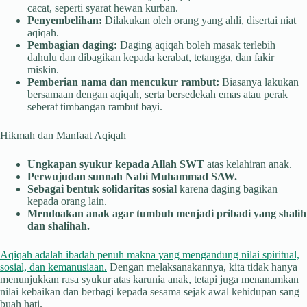
cacat, seperti syarat hewan kurban.
Penyembelihan:
Dilakukan oleh orang yang ahli, disertai niat
aqiqah.
Pembagian daging:
Daging aqiqah boleh masak terlebih
dahulu dan dibagikan kepada kerabat, tetangga, dan fakir
miskin.
Pemberian nama dan mencukur rambut:
Biasanya lakukan
bersamaan dengan aqiqah, serta bersedekah emas atau perak
seberat timbangan rambut bayi.
Hikmah dan Manfaat Aqiqah
Ungkapan syukur kepada Allah SWT
atas kelahiran anak.
Perwujudan sunnah Nabi Muhammad SAW.
Sebagai bentuk solidaritas sosial
karena daging bagikan
kepada orang lain.
Mendoakan anak agar tumbuh menjadi pribadi yang shalih
dan shalihah.
Aqiqah adalah ibadah penuh makna yang mengandung nilai spiritual,
sosial, dan kemanusiaan.
Dengan melaksanakannya, kita tidak hanya
menunjukkan rasa syukur atas karunia anak, tetapi juga menanamkan
nilai kebaikan dan berbagi kepada sesama sejak awal kehidupan sang
buah hati.