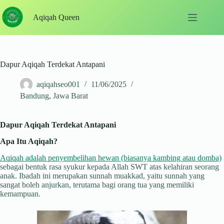
Skip
to
Aqiqah Queen
content
Dapur Aqiqah Terdekat Antapani
aqiqahseo001
11/06/2025
Bandung
,
Jawa Barat
Dapur Aqiqah Terdekat Antapani
Apa Itu Aqiqah?
Aqiqah adalah penyembelihan hewan (biasanya kambing atau domba)
sebagai bentuk rasa syukur kepada Allah SWT atas kelahiran seorang
anak. Ibadah ini merupakan sunnah muakkad, yaitu sunnah yang
sangat boleh anjurkan, terutama bagi orang tua yang memiliki
kemampuan.