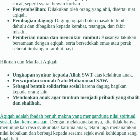
cacat, seperti syarat hewan kurban.
Penyembelihan:
Dilakukan oleh orang yang ahli, disertai niat
aqiqah.
Pembagian daging:
Daging aqiqah boleh masak terlebih
dahulu dan dibagikan kepada kerabat, tetangga, dan fakir
miskin.
Pemberian nama dan mencukur rambut:
Biasanya lakukan
bersamaan dengan aqiqah, serta bersedekah emas atau perak
seberat timbangan rambut bayi.
Hikmah dan Manfaat Aqiqah
Ungkapan syukur kepada Allah SWT
atas kelahiran anak.
Perwujudan sunnah Nabi Muhammad SAW.
Sebagai bentuk solidaritas sosial
karena daging bagikan
kepada orang lain.
Mendoakan anak agar tumbuh menjadi pribadi yang shalih
dan shalihah.
Aqiqah adalah ibadah penuh makna yang mengandung nilai spiritual,
sosial, dan kemanusiaan.
Dengan melaksanakannya, kita tidak hanya
menunjukkan rasa syukur atas karunia anak, tetapi juga menanamkan
nilai kebaikan dan berbagi kepada sesama sejak awal kehidupan sang
buah hati.