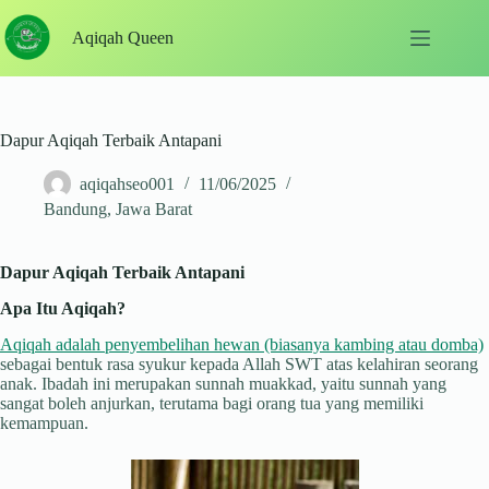
Skip
to
Aqiqah Queen
content
Dapur Aqiqah Terbaik Antapani
aqiqahseo001
11/06/2025
Bandung
,
Jawa Barat
Dapur Aqiqah Terbaik Antapani
Apa Itu Aqiqah?
Aqiqah adalah penyembelihan hewan (biasanya kambing atau domba)
sebagai bentuk rasa syukur kepada Allah SWT atas kelahiran seorang
anak. Ibadah ini merupakan sunnah muakkad, yaitu sunnah yang
sangat boleh anjurkan, terutama bagi orang tua yang memiliki
kemampuan.