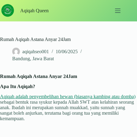
Skip
to
Aqiqah Queen
content
Rumah Aqiqah Astana Anyar 24Jam
aqiqahseo001
10/06/2025
Bandung
,
Jawa Barat
Rumah Aqiqah Astana Anyar 24Jam
Apa Itu Aqiqah?
Aqiqah adalah penyembelihan hewan (biasanya kambing atau domba)
sebagai bentuk rasa syukur kepada Allah SWT atas kelahiran seorang
anak. Ibadah ini merupakan sunnah muakkad, yaitu sunnah yang
sangat boleh anjurkan, terutama bagi orang tua yang memiliki
kemampuan.