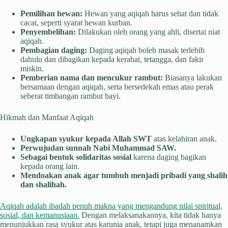
Pemilihan hewan:
Hewan yang aqiqah harus sehat dan tidak
cacat, seperti syarat hewan kurban.
Penyembelihan:
Dilakukan oleh orang yang ahli, disertai niat
aqiqah.
Pembagian daging:
Daging aqiqah boleh masak terlebih
dahulu dan dibagikan kepada kerabat, tetangga, dan fakir
miskin.
Pemberian nama dan mencukur rambut:
Biasanya lakukan
bersamaan dengan aqiqah, serta bersedekah emas atau perak
seberat timbangan rambut bayi.
Hikmah dan Manfaat Aqiqah
Ungkapan syukur kepada Allah SWT
atas kelahiran anak.
Perwujudan sunnah Nabi Muhammad SAW.
Sebagai bentuk solidaritas sosial
karena daging bagikan
kepada orang lain.
Mendoakan anak agar tumbuh menjadi pribadi yang shalih
dan shalihah.
Aqiqah adalah ibadah penuh makna yang mengandung nilai spiritual,
sosial, dan kemanusiaan.
Dengan melaksanakannya, kita tidak hanya
menunjukkan rasa syukur atas karunia anak, tetapi juga menanamkan