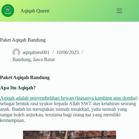
Skip
to
Aqiqah Queen
content
Paket Aqiqah Bandung
aqiqahseo001
10/06/2025
Bandung
,
Jawa Barat
Paket Aqiqah Bandung
Apa Itu Aqiqah?
Aqiqah adalah penyembelihan hewan (biasanya kambing atau domba)
sebagai bentuk rasa syukur kepada Allah SWT atas kelahiran seorang
anak. Ibadah ini merupakan sunnah muakkad, yaitu sunnah yang
sangat boleh anjurkan, terutama bagi orang tua yang memiliki
kemampuan.