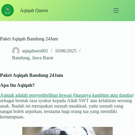
Skip
to
Aqiqah Queen
content
Paket Aqiqah Bandung 24Jam
aqiqahseo001
10/06/2025
Bandung
,
Jawa Barat
Paket Aqiqah Bandung 24Jam
Apa Itu Aqiqah?
Aqiqah adalah penyembelihan hewan (biasanya kambing atau domba)
sebagai bentuk rasa syukur kepada Allah SWT atas kelahiran seorang
anak. Ibadah ini merupakan sunnah muakkad, yaitu sunnah yang
sangat boleh anjurkan, terutama bagi orang tua yang memiliki
kemampuan.