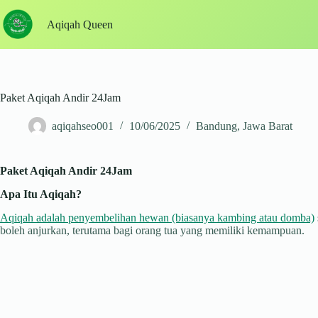
Skip
to
Aqiqah Queen
content
Paket Aqiqah Andir 24Jam
aqiqahseo001
10/06/2025
Bandung
,
Jawa Barat
Paket Aqiqah Andir 24Jam
Apa Itu Aqiqah?
Aqiqah adalah penyembelihan hewan (biasanya kambing atau domba)
boleh anjurkan, terutama bagi orang tua yang memiliki kemampuan.