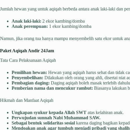
Jumlah hewan yang untuk aqiqah berbeda antara anak laki-laki dan p
Anak laki-laki:
2 ekor kambing/domba
Anak perempuan:
1 ekor kambing/domba
Namun, jika orang tua hanya mampu menyembelih satu ekor untuk anak l
Paket Aqiqah Andir 24Jam
Tata Cara Pelaksanaan Aqiqah
Pemilihan hewan:
Hewan yang aqiqah harus sehat dan tidak cac
Penyembelihan:
Dilakukan oleh orang yang ahli, disertai niat a
Pembagian daging:
Daging aqiqah boleh masak terlebih dahulu 
Pemberian nama dan mencukur rambut:
Biasanya lakukan be
Hikmah dan Manfaat Aqiqah
Ungkapan syukur kepada Allah SWT
atas kelahiran anak.
Perwujudan sunnah Nabi Muhammad SAW.
Sebagai bentuk solidaritas sosial
karena daging bagikan kepada
Mendoakan anak agar tumbuh menjadi pribadi yang shalih 