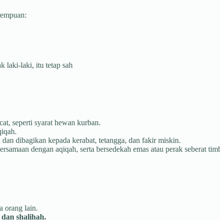
erempuan:
aki-laki, itu tetap sah
at, seperti syarat hewan kurban.
qiqah.
dan dibagikan kepada kerabat, tetangga, dan fakir miskin.
rsamaan dengan aqiqah, serta bersedekah emas atau perak seberat tim
 orang lain.
dan shalihah.