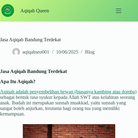
Skip
to
Aqiqah Queen
content
Jasa Aqiqah Bandung Terdekat
aqiqahseo001
10/06/2025
Blog
Jasa Aqiqah Bandung Terdekat
Apa Itu Aqiqah?
Aqiqah adalah penyembelihan hewan (biasanya kambing atau domba)
sebagai bentuk rasa syukur kepada Allah SWT atas kelahiran seorang
anak. Ibadah ini merupakan sunnah muakkad, yaitu sunnah yang
sangat boleh anjurkan, terutama bagi orang tua yang memiliki
kemampuan.