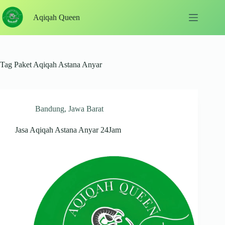
Skip
to
Aqiqah Queen
content
Tag
Paket Aqiqah Astana Anyar
Bandung
,
Jawa Barat
Jasa Aqiqah Astana Anyar 24Jam