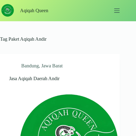
Skip
to
Aqiqah Queen
content
Tag
Paket Aqiqah Andir
Bandung
,
Jawa Barat
Jasa Aqiqah Daerah Andir