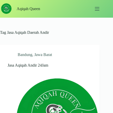
Skip
to
Aqiqah Queen
content
Tag
Jasa Aqiqah Daerah Andir
Bandung
,
Jawa Barat
Jasa Aqiqah Andir 24Jam