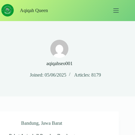
Skip
to
Aqiqah Queen
content
aqiqahseo001
Joined: 05/06/2025
Articles: 8179
Bandung
,
Jawa Barat